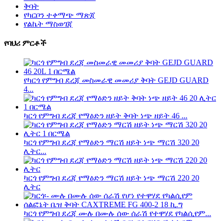
ቅባት
የካርቦን ተቀማጭ ማጽጃ
የልኬት ማስወገጃ
የባህሪ ምርቶች
የካርጎ የምግብ ደረጃ መስመራዊ መመሪያ ቅባት GEJD GUARD
4...
ካርጎ የምግብ ደረጃ የማዕድን ዘይት ቅባት ነጭ ዘይት 46 ...
ካርጎ የምግብ ደረጃ የማዕድን ማርሽ ዘይት ነጭ ማርሽ 320 20
ሊትር...
ካርጎ የምግብ ደረጃ የማዕድን ማርሽ ዘይት ነጭ ማርሽ 220 20
ሊትር
ካርጎ የምግብ ደረጃ ሙሉ በሙሉ ሰው ሰራሽ የተዋሃደ የካልሲየም...