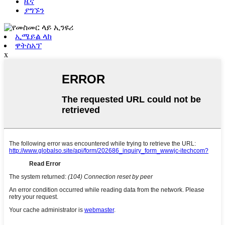
ዜና
ያግኙን
ኢሜይል ላክ
ዋትስአፕ
x