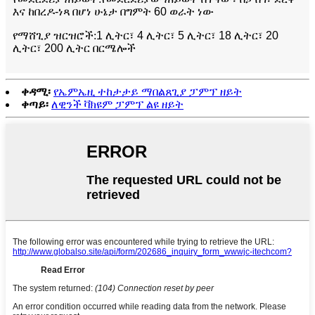
እና ከበረዶ-ነጻ በሆነ ሁኔታ በግምት 60 ወራት ነው
የማሸጊያ ዝርዝሮች
:
1 ሊትር፣ 4 ሊትር፣ 5 ሊትር፣ 18 ሊትር፣ 20
ሊትር፣ 200 ሊትር በርሜሎች
ቀዳሚ፡
የኤምኤዚ ተከታታይ ማበልጸጊያ ፓምፕ ዘይት
ቀጣይ፡
ለዊንች ቫክዩም ፓምፕ ልዩ ዘይት