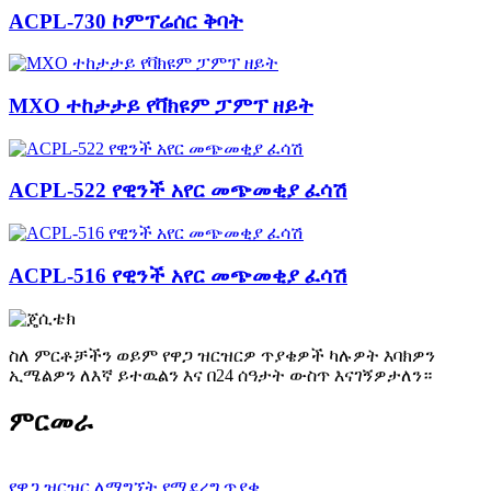
ACPL-730 ኮምፕሬሰር ቅባት
MXO ተከታታይ የቫክዩም ፓምፕ ዘይት
ACPL-522 የዊንች አየር መጭመቂያ ፈሳሽ
ACPL-516 የዊንች አየር መጭመቂያ ፈሳሽ
ስለ ምርቶቻችን ወይም የዋጋ ዝርዝርዎ ጥያቄዎች ካሉዎት እባክዎን
ኢሜልዎን ለእኛ ይተዉልን እና በ24 ሰዓታት ውስጥ እናገኝዎታለን።
ምርመራ
የዋጋ ዝርዝር ለማግኘት የሚደረግ ጥያቄ