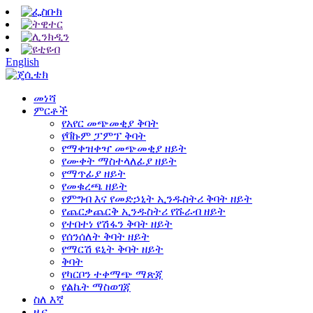
English
መነሻ
ምርቶች
የአየር መጭመቂያ ቅባት
የቫኩም ፓምፕ ቅባት
የማቀዝቀዣ መጭመቂያ ዘይት
የሙቀት ማስተላለፊያ ዘይት
የማጥፊያ ዘይት
የመቁረጫ ዘይት
የምግብ እና የመድኃኒት ኢንዱስትሪ ቅባት ዘይት
የጨርቃጨርቅ ኢንዱስትሪ የሹራብ ዘይት
የተበተነ የሽፋን ቅባት ዘይት
የሰንሰለት ቅባት ዘይት
የማርሽ ዩኒት ቅባት ዘይት
ቅባት
የካርቦን ተቀማጭ ማጽጃ
የልኬት ማስወገጃ
ስለ እኛ
ዜና