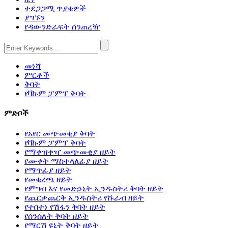
ተደጋጋሚ ጥያቄዎች
ያግኙን
የዳውንድራፍት ሰንጠረዥ
መነሻ
ምርቶች
ቅባት
የቫኩም ፓምፕ ቅባት
ምድቦች
የአየር መጭመቂያ ቅባት
የቫኩም ፓምፕ ቅባት
የማቀዝቀዣ መጭመቂያ ዘይት
የሙቀት ማስተላለፊያ ዘይት
የማጥፊያ ዘይት
የመቁረጫ ዘይት
የምግብ እና የመድኃኒት ኢንዱስትሪ ቅባት ዘይት
የጨርቃጨርቅ ኢንዱስትሪ የሹራብ ዘይት
የተበተነ የሽፋን ቅባት ዘይት
የሰንሰለት ቅባት ዘይት
የማርሽ ዩኒት ቅባት ዘይት