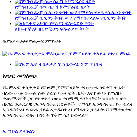
የምግብ ደረጃ ሰው ሰራሽ ኮምፕሬሰር ዘይት
የምግብ ደረጃ ሲሊኮን ቅባት ውሃ የማያስተላልፍ የሲሊኮን ቅባት
ለከፍተኛ አካባቢ የሚሆን ፍሎራይድ ቅባት
የኤምኤፍ ተከታታይ ሞለኪውላር ፓምፕ ዘይት
አጭር መግለጫ፡
የኤምኤፍ ተከታታይ የቫክዩም ፓምፕ ዘይት ተከታታይ ከፍተኛ ጥራት
ባለው ሙሉ በሙሉ ሰው ሰራሽ የመሠረት ዘይት እና ከውጭ ከሚገቡ
ተጨማሪዎች ጋር የተዋቀረ ነው። ተስማሚ የሆነ የቅባት ቁሳቁስ ሲሆን
በአገሬ ወታደራዊ የኢንዱስትሪ ድርጅቶች፣ የማሳያ ኢንዱስትሪ፣ የመብራት
ኢንዱስትሪ፣ የፀሐይ ኃይል ኢንዱስትሪ፣ የሽፋን ኢንዱስትሪ፣ የማቀዝቀዣ
ኢንዱስትሪ፣ ወዘተ በስፋት ጥቅም ላይ ይውላል።
ኢሜይል ይላኩልን