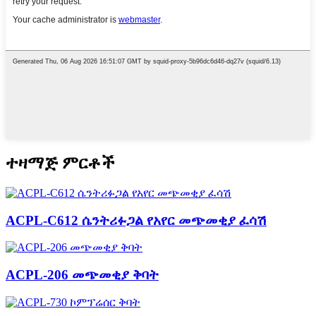
ተዛማጅ ምርቶች
ACPL-C612 ሴንትሪፉጋል የአየር መጭመቂያ ፈሳሽ
ACPL-206 መጭመቂያ ቅባት