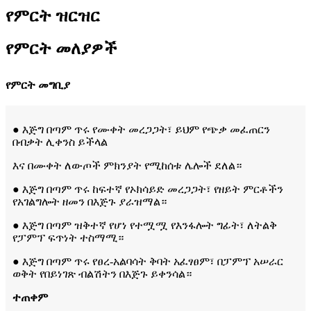
የምርት ዝርዝር
የምርት መለያዎች
የምርት መግቢያ
● እጅግ በጣም ጥሩ የሙቀት መረጋጋት፣ ይህም የጭቃ መፈጠርን
በብቃት ሊቀንስ ይችላል
እና በሙቀት ለውጦች ምክንያት የሚከሰቱ ሌሎች ደለል።
● እጅግ በጣም ጥሩ ከፍተኛ የኦክሳይድ መረጋጋት፣ የዘይት ምርቶችን
የአገልግሎት ዘመን በእጅጉ ያራዝማል።
● እጅግ በጣም ዝቅተኛ የሆነ የተሟሟ የእንፋሎት ግፊት፣ ለትልቅ
የፓምፕ ፍጥነት ተስማሚ።
● እጅግ በጣም ጥሩ የፀረ-አልባሳት ቅባት አፈፃፀም፣ በፓምፕ አሠራር
ወቅት የበይነገጽ ብልሽትን በእጅጉ ይቀንሳል።
ተጠቀም