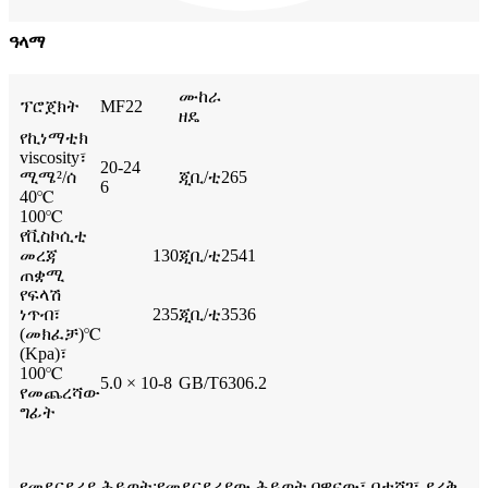
ዓላማ
ሙከራ
ፕሮጀክት
MF22
ዘዴ
የኪነማቲክ
viscosity፣
20-24
ሚሜ²/ሰ
ጂቢ/ቲ265
6
40℃
100℃
የቪስኮሲቲ
መረጃ
130
ጂቢ/ቲ2541
ጠቋሚ
የፍላሽ
ነጥብ፣
235
ጂቢ/ቲ3536
(መክፈቻ)℃
(Kpa)፣
100℃
5.0 × 10-8
GB/T6306.2
የመጨረሻው
ግፊት
የመደርደሪያ ሕይወት
:
የመደርደሪያው ሕይወት በዋናው፣ በታሸገ፣ ደረቅ