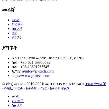
መረጃ
መነሻ
ምርቶች
ስለ እኛ
ዜና
ያግኙን
ያግኙን
No.1123 Jiaxin መንገድ, Jiading አውራጃ, ሻንጋይ
ስልክ: +86-021-59950582
ስልክ: +86-13601765545
ኢሜይል፡
info@jc-itech.com
https://www.jc-itech.com
© የቅጂ መብት - 2010-2021፡ መብቱ በህግ የተጠበቀ ነው።
ትኩስ ምርቶች
-
የጣቢያ ካርታ
-
ከፍተኛ ጦማር
-
ከፍተኛ ፍለጋ
መነሻ
ምርቶች
ስለ እኛ