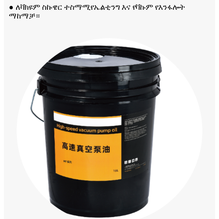
● ለቫክዩም ስኩዌር ተስማሚ
የኤልቲንግ እና የቫኩም የእንፋሎት
ማከማቻ።