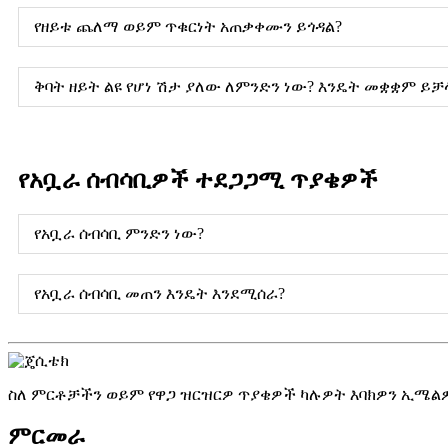
የዘይቱ ጨለማ ወይም ጥቁርነት አጠቃቀሙን ይጎዳል?
ቅባት ዘይት ልዩ የሆነ ሽታ ያለው ለምንድን ነው? እንዴት መቋቋም ይቻ
የአቧራ ሰብሳቢዎች ተደጋጋሚ ጥያቄዎች
የአቧራ ሰብሳቢ ምንድን ነው?
የአቧራ ሰብሳቢ መጠን እንዴት እንደሚሰራ?
ስለ ምርቶቻችን ወይም የዋጋ ዝርዝርዎ ጥያቄዎች ካሉዎት እባክዎን ኢሜልዎን
ምርመራ