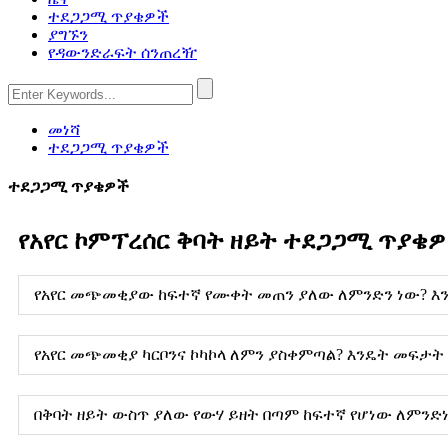
ተደጋጋሚ ጥያቄዎች
ያግኙን
የዳውንድራፍት ሰንጠረዥ
መነሻ
ተደጋጋሚ ጥያቄዎች
ተደጋጋሚ ጥያቄዎች
የአየር ኮምፕረሰር ቅባት ዘይት ተደጋጋሚ ጥያቄ
የአየር መጭመቂያው ከፍተኛ የሙቀት መጠን ያለው ለምንድን ነው? እ
የአየር መጭመቂያ ካርቦንና ኮካኮላ ለምን ያስቀምጣል? እንዴት መፍታት
በቅባት ዘይት ውስጥ ያለው የውሃ ይዘት በጣም ከፍተኛ የሆነው ለምንድ