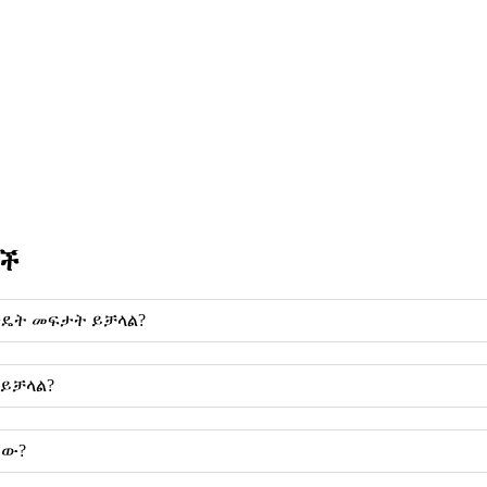
ዎች
ንዴት መፍታት ይቻላል?
 ይቻላል?
ነው?