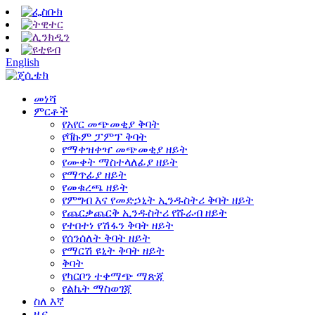
English
መነሻ
ምርቶች
የአየር መጭመቂያ ቅባት
የቫኩም ፓምፕ ቅባት
የማቀዝቀዣ መጭመቂያ ዘይት
የሙቀት ማስተላለፊያ ዘይት
የማጥፊያ ዘይት
የመቁረጫ ዘይት
የምግብ እና የመድኃኒት ኢንዱስትሪ ቅባት ዘይት
የጨርቃጨርቅ ኢንዱስትሪ የሹራብ ዘይት
የተበተነ የሽፋን ቅባት ዘይት
የሰንሰለት ቅባት ዘይት
የማርሽ ዩኒት ቅባት ዘይት
ቅባት
የካርቦን ተቀማጭ ማጽጃ
የልኬት ማስወገጃ
ስለ እኛ
ዜና