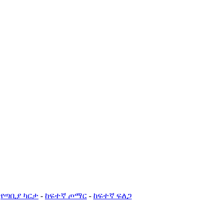
-
የጣቢያ ካርታ
-
ከፍተኛ ጦማር
-
ከፍተኛ ፍለጋ