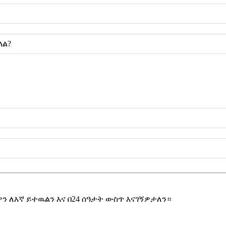
ላል?
 ለእኛ ይተዉልን እና በ24 ሰዓታት ውስጥ እናገኝዎታለን።