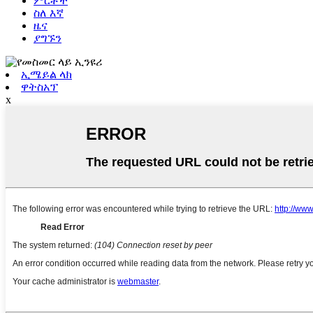
ምርቶች
ስለ እኛ
ዜና
ያግኙን
ኢሜይል ላክ
ዋትስአፕ
x