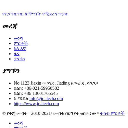
የዋጋ ዝርዝር ለማግኘት የሚደረግ ጥያቄ
መረጃ
መነሻ
ምርቶች
ስለ እኛ
ዜና
ያግኙን
ያግኙን
No.1123 Jiaxin መንገድ, Jiading አውራጃ, ሻንጋይ
ስልክ: +86-021-59950582
ስልክ: +86-13601765545
ኢሜይል፡
info@jc-itech.com
https://www.jc-itech.com
© የቅጂ መብት - 2010-2021፡ መብቱ በህግ የተጠበቀ ነው።
ትኩስ ምርቶች
መነሻ