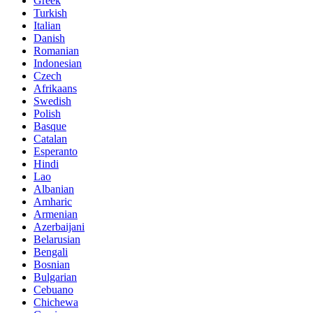
Greek
Turkish
Italian
Danish
Romanian
Indonesian
Czech
Afrikaans
Swedish
Polish
Basque
Catalan
Esperanto
Hindi
Lao
Albanian
Amharic
Armenian
Azerbaijani
Belarusian
Bengali
Bosnian
Bulgarian
Cebuano
Chichewa