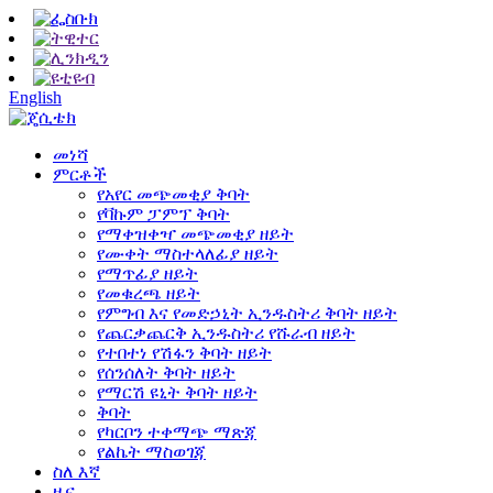
English
መነሻ
ምርቶች
የአየር መጭመቂያ ቅባት
የቫኩም ፓምፕ ቅባት
የማቀዝቀዣ መጭመቂያ ዘይት
የሙቀት ማስተላለፊያ ዘይት
የማጥፊያ ዘይት
የመቁረጫ ዘይት
የምግብ እና የመድኃኒት ኢንዱስትሪ ቅባት ዘይት
የጨርቃጨርቅ ኢንዱስትሪ የሹራብ ዘይት
የተበተነ የሽፋን ቅባት ዘይት
የሰንሰለት ቅባት ዘይት
የማርሽ ዩኒት ቅባት ዘይት
ቅባት
የካርቦን ተቀማጭ ማጽጃ
የልኬት ማስወገጃ
ስለ እኛ
ዜና