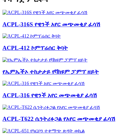
ACPL-316S የዊንች አየር መጭመቂያ ፈሳሽ
ACPL-412 ኮምፕሬሰር ቅባት
የኤምኤችኦ ተከታታይ የቫክዩም ፓምፕ ዘይት
ACPL-316 የዊንች አየር መጭመቂያ ፈሳሽ
ACPL-T622 ሴንትሪፉጋል የአየር መጭመቂያ ፈሳሽ