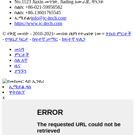
No.1123 Jiaxin መንገድ, Jiading አውራጃ, ሻንጋይ
ስልክ: +86-021-59950582
ስልክ: +86-13601765545
ኢሜይል፡
info@jc-itech.com
https://www.jc-itech.com
© የቅጂ መብት - 2010-2021፡ መብቱ በህግ የተጠበቀ ነው።
ትኩስ ምርቶች
-
የጣቢያ ካርታ
-
ከፍተኛ ጦማር
-
ከፍተኛ ፍለጋ
መነሻ
ምርቶች
ስለ እኛ
ዜና
ያግኙን
ኢሜይል ላክ
ዋትስአፕ
x