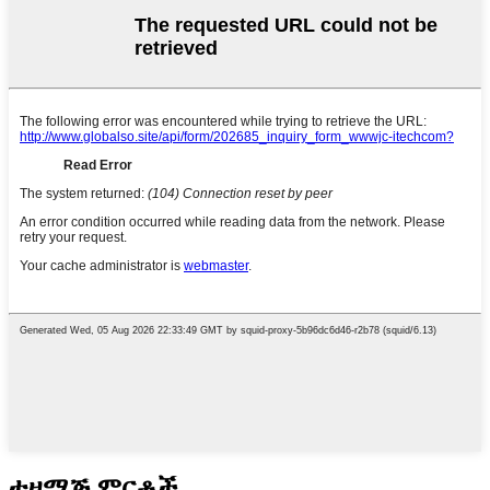
ተዛማጅ ምርቶች