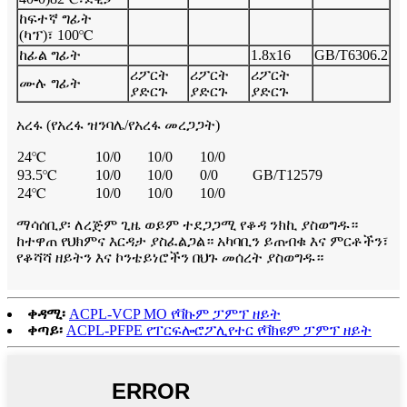
ከፍተኛ ግፊት
(ካፕ)፣ 100℃
ከፊል ግፊት
1.8x16
GB/T6306.2
ሪፖርት
ሪፖርት
ሪፖርት
ሙሉ ግፊት
ያድርጉ
ያድርጉ
ያድርጉ
አረፋ (የአረፋ ዝንባሌ/የአረፋ መረጋጋት)
24℃
10/0
10/0
10/0
93.5℃
10/0
10/0
0/0
GB/T12579
24℃
10/0
10/0
10/0
ማሳሰቢያ፡ ለረጅም ጊዜ ወይም ተደጋጋሚ የቆዳ ንክኪ ያስወግዱ።
ከተዋጠ የህክምና እርዳታ ያስፈልጋል። አካባቢን ይጠብቁ እና ምርቶችን፣
የቆሻሻ ዘይትን እና ኮንቴይነሮችን በህጉ መሰረት ያስወግዱ።
ቀዳሚ፡
ACPL-VCP MO የቫኩም ፓምፕ ዘይት
ቀጣይ፡
ACPL-PFPE የፐርፍሎሮፖሊየተር የቫክዩም ፓምፕ ዘይት