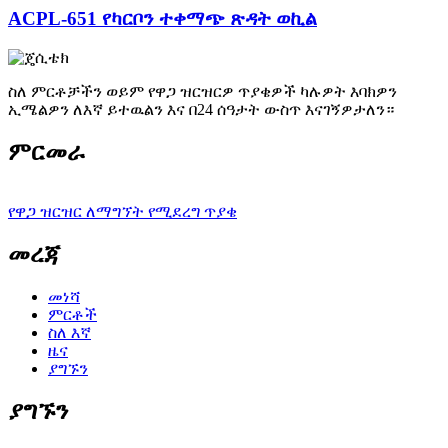
ACPL-651 የካርቦን ተቀማጭ ጽዳት ወኪል
ስለ ምርቶቻችን ወይም የዋጋ ዝርዝርዎ ጥያቄዎች ካሉዎት እባክዎን
ኢሜልዎን ለእኛ ይተዉልን እና በ24 ሰዓታት ውስጥ እናገኝዎታለን።
ምርመራ
የዋጋ ዝርዝር ለማግኘት የሚደረግ ጥያቄ
መረጃ
መነሻ
ምርቶች
ስለ እኛ
ዜና
ያግኙን
ያግኙን