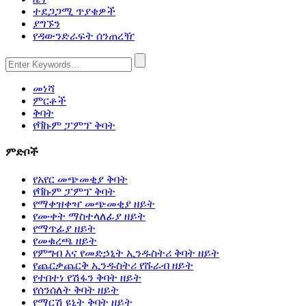
ተደጋጋሚ ጥያቄዎች
ያግኙን
የዳውንድራፍት ሰንጠረዥ
መነሻ
ምርቶች
ቅባት
የቫኩም ፓምፕ ቅባት
ምድቦች
የአየር መጭመቂያ ቅባት
የቫኩም ፓምፕ ቅባት
የማቀዝቀዣ መጭመቂያ ዘይት
የሙቀት ማስተላለፊያ ዘይት
የማጥፊያ ዘይት
የመቁረጫ ዘይት
የምግብ እና የመድኃኒት ኢንዱስትሪ ቅባት ዘይት
የጨርቃጨርቅ ኢንዱስትሪ የሹራብ ዘይት
የተበተነ የሽፋን ቅባት ዘይት
የሰንሰለት ቅባት ዘይት
የማርሽ ዩኒት ቅባት ዘይት