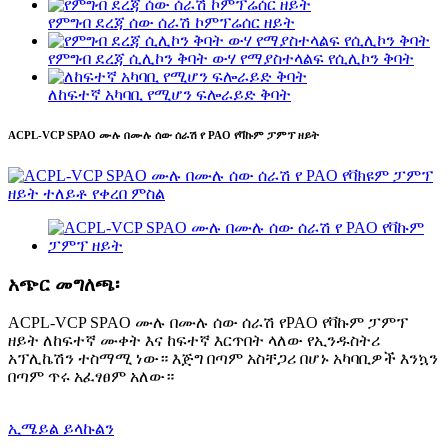
የምግብ ደረጃ ሰው ሰራሽ ኮምፕሬሰር ዘይት
የምግብ ደረጃ ሲሊኮን ቅባት ውሃ የማያስተላልፍ የሲሊኮን ቅባት
ለከፍተኛ አካባቢ የሚሆን ፍሎራይድ ቅባት
ACPL-VCP SPAO ሙሉ በሙሉ ሰው ሰራሽ የ PAO የቫኩም ፓምፕ ዘይት
አጭር መግለጫ፡
ACPL-VCP SPAO ሙሉ በሙሉ ሰው ሰራሽ የPAO የቫኩም ፓምፕ
ዘይት ለከፍተኛ ሙቀት እና ከፍተኛ እርጥበት ላለው የኢንዱስትሪ
አፕሊኬሽን ተስማሚ ነው። እጅግ በጣም አስቸጋሪ በሆኑ አካባቢዎች እንኳን
በጣም ጥሩ አፈፃፀም አለው።
ኢሜይል ይላኩልን