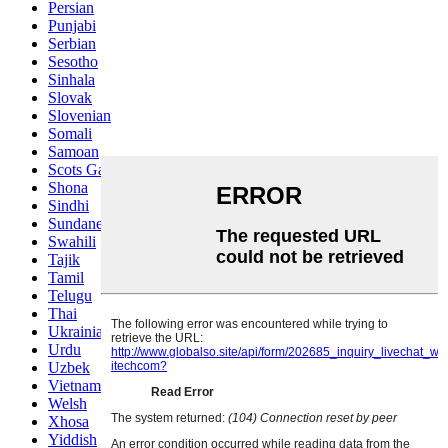
Persian
Punjabi
Serbian
Sesotho
Sinhala
Slovak
Slovenian
Somali
Samoan
Scots Gaelic
Shona
Sindhi
Sundanese
Swahili
Tajik
Tamil
Telugu
Thai
Ukrainian
Urdu
Uzbek
Vietnamese
Welsh
Xhosa
Yiddish