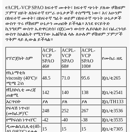
የACPL-VCP SPAO ከፍተኛ ሙቀት፣ ከፍተኛ ጭነት ያለው የቫክዩም
ፓምፕ ዘይት ለከፍተኛ የሥራ ሁኔታዎች ተስማሚ ነው፣ እና አሁንም
በከፍተኛ ሙቀት፣ በከፍተኛ ግፊት ወይም በከፍተኛ ጭነት ሁኔታዎች
ውስጥ ጥሩ የቫክዩም ሁኔታን መጠበቅ ይችላል። እንደ ዩናይትድ
ኪንግደም ውስጥ ኤድዋርድስ፣ በጀርመን ውስጥ ሌይቦልድ እና በፈረንሳይ
ውስጥ ከአልኬት የሚገኘው ኡልቮይል ላሉ ለሁሉም የቫክዩም ፓምፖች
ጥቅም ላይ ሊውል ይችላል።
ACPL-
ACPL-
ACPL-
VCP
VCP
VCP
የፕሮጀክት ስም
የሙከራ ዘዴ
SPAO
SPAO
SPAO
46#
68#
100#
የኪኔማቲክ
viscosity (40℃)፣
48.5
71.0
95.6
ጂቢ/ቲ265
ሚሜ 2/ሰ
የቪስኮሲቲ መረጃ
142
140
138
ጂቢ/ቲ2541
ጠቋሚ
እርጥበት
ያለ
ያለ
ያለ
ጂቢ/TH133
የፍላሽ ነጥብ፣
248
252
267
ጂቢ/ቲ3536
(መክፈቻ)℃
የማፍሰስ ነጥብ℃
-42
-40
-38
ጂቢ/ቲ3535
ዲሙልሲቢሊቲ(40-
15
15
15
ጂቢ/ቲ7305
40-0)82℃፣ደቂቃ