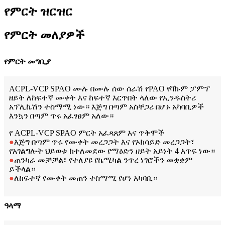
የምርት ዝርዝር
የምርት መለያዎች
የምርት መግቢያ
ACPL-VCP SPAO ሙሉ በሙሉ ሰው ሰራሽ የPAO የቫኩም ፓምፕ
ዘይት ለከፍተኛ ሙቀት እና ከፍተኛ እርጥበት ላለው የኢንዱስትሪ
አፕሊኬሽን ተስማሚ ነው። እጅግ በጣም አስቸጋሪ በሆኑ አካባቢዎች
እንኳን በጣም ጥሩ አፈፃፀም አለው።
የ ACPL-VCP SPAO ምርት አፈጻጸም እና ጥቅሞች
●
እጅግ በጣም ጥሩ የሙቀት መረጋጋት እና የኦክሳይድ መረጋጋት፣
የአገልግሎት ህይወቱ ከተለመደው የማዕድን ዘይት አይነት 4 እጥፍ ነው።
●
ጠንካራ መቻቻል፣ የተለያዩ የኬሚካል ንጥረ ነገሮችን መቋቋም
ይችላል።
●
ለከፍተኛ የሙቀት መጠን ተስማሚ የሆነ አካባቢ።
ዓላማ