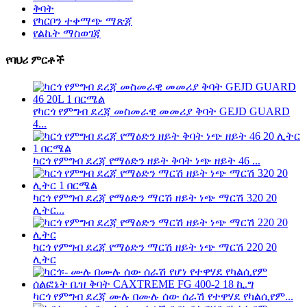
ቅባት
የካርቦን ተቀማጭ ማጽጃ
የልኬት ማስወገጃ
የባህሪ ምርቶች
የካርጎ የምግብ ደረጃ መስመራዊ መመሪያ ቅባት GEJD GUARD
4...
ካርጎ የምግብ ደረጃ የማዕድን ዘይት ቅባት ነጭ ዘይት 46 ...
ካርጎ የምግብ ደረጃ የማዕድን ማርሽ ዘይት ነጭ ማርሽ 320 20
ሊትር...
ካርጎ የምግብ ደረጃ የማዕድን ማርሽ ዘይት ነጭ ማርሽ 220 20
ሊትር
ካርጎ የምግብ ደረጃ ሙሉ በሙሉ ሰው ሰራሽ የተዋሃደ የካልሲየም...